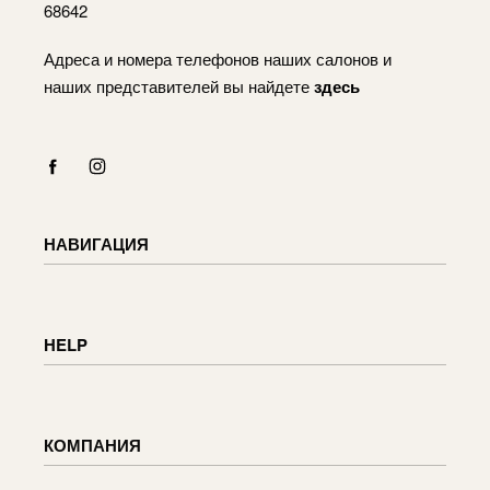
68642
Адреса и номера телефонов наших салонов и
наших представителей вы найдете
здесь
НАВИГАЦИЯ
Каталог
Оплата
HELP
Корзина
Счет
Информация о доставке
Возврат и обмен товаров
КОМПАНИЯ
Статус заказа
Уход за мебелью