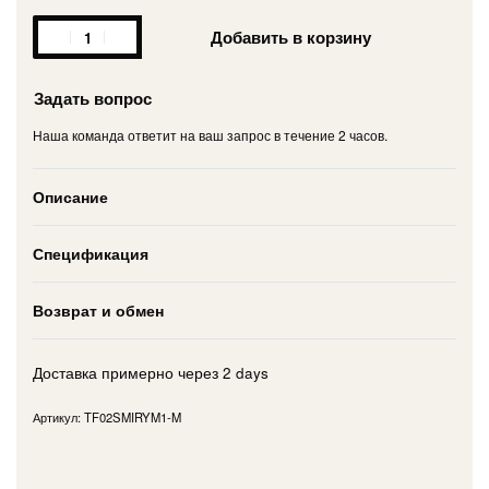
Добавить в корзину
Задать вопрос
Наша команда ответит на ваш запрос в течение 2 часов.
Описание
Спецификация
Возврат и обмен
Доставка примерно через
2 days
TF02SMIRYM1-M
Рейтинг
1
из 5 на основе опроса
пользователя
5.00