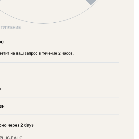
СТУПЛЕНИЕ
ос
етит на ваш запрос в течение 2 часов.
я
ен
рно через
2 days
PLUS-RV-LG