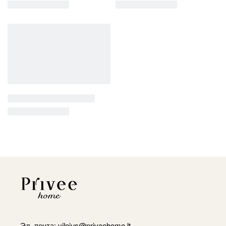
Эл. почта:
vilnius@priveehome.lt