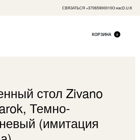
СВЯЗАТЬСЯ +37065900010
О нас
D.U.K
КОРЗИНА
0
нный стол Zivano
Barok, Темно-
невый (имитация
а)