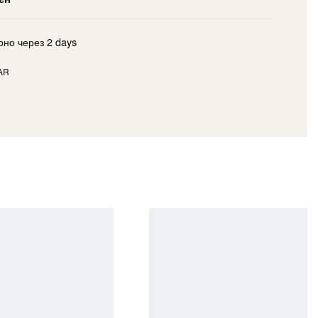
рно через
2 days
AR